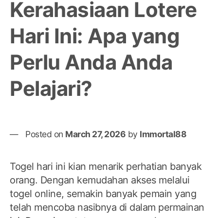
Kerahasiaan Lotere
Hari Ini: Apa yang
Perlu Anda Anda
Pelajari?
Posted on
March 27, 2026
by
Immortal88
Togel hari ini kian menarik perhatian banyak
orang. Dengan kemudahan akses melalui
togel online, semakin banyak pemain yang
telah mencoba nasibnya di dalam permainan