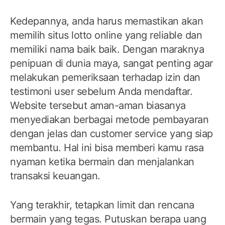
Kedepannya, anda harus memastikan akan
memilih situs lotto online yang reliable dan
memiliki nama baik baik. Dengan maraknya
penipuan di dunia maya, sangat penting agar
melakukan pemeriksaan terhadap izin dan
testimoni user sebelum Anda mendaftar.
Website tersebut aman-aman biasanya
menyediakan berbagai metode pembayaran
dengan jelas dan customer service yang siap
membantu. Hal ini bisa memberi kamu rasa
nyaman ketika bermain dan menjalankan
transaksi keuangan.
Yang terakhir, tetapkan limit dan rencana
bermain yang tegas. Putuskan berapa uang