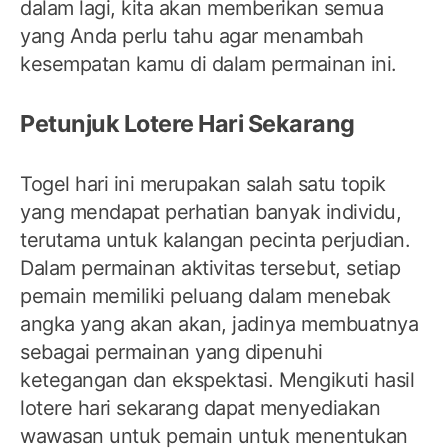
dalam lagi, kita akan memberikan semua
yang Anda perlu tahu agar menambah
kesempatan kamu di dalam permainan ini.
Petunjuk Lotere Hari Sekarang
Togel hari ini merupakan salah satu topik
yang mendapat perhatian banyak individu,
terutama untuk kalangan pecinta perjudian.
Dalam permainan aktivitas tersebut, setiap
pemain memiliki peluang dalam menebak
angka yang akan akan, jadinya membuatnya
sebagai permainan yang dipenuhi
ketegangan dan ekspektasi. Mengikuti hasil
lotere hari sekarang dapat menyediakan
wawasan untuk pemain untuk menentukan