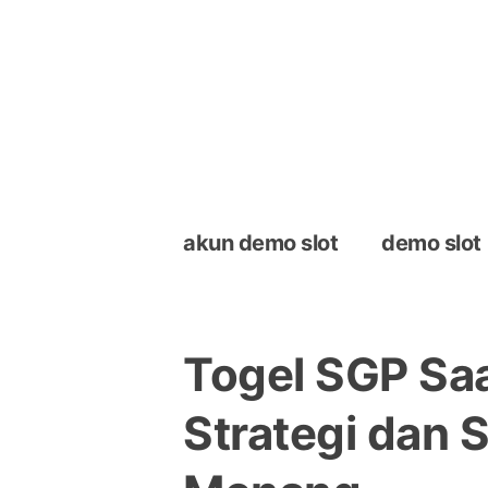
Skip
to
content
akun demo slot
demo slot
Togel SGP Saat
Strategi dan 