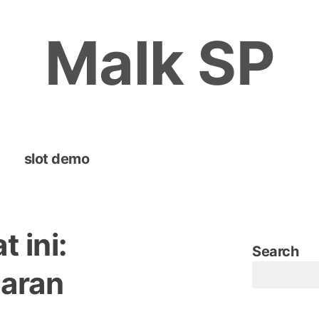
Malk SP
slot demo
 ini:
Search
Saran