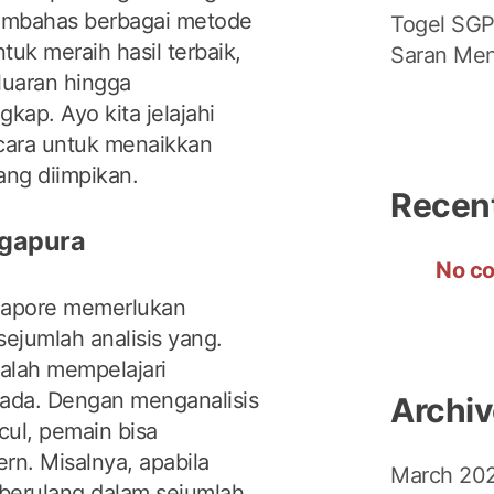
membahas berbagai metode
Togel SGP 
tuk meraih hasil terbaik,
Saran Me
luaran hingga
ap. Ayo kita jelajahi
cara untuk menaikkan
ng diimpikan.
Recen
ngapura
No co
gapore memerlukan
 sejumlah analisis yang.
dalah mempelajari
 ada. Dengan menganalisis
Archi
ul, pemain bisa
ern. Misalnya, apabila
March 20
berulang dalam sejumlah