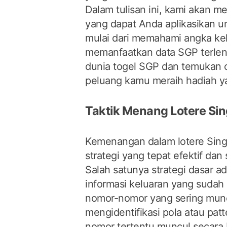
Dalam tulisan ini, kami akan 
yang dapat Anda aplikasikan un
mulai dari memahami angka ke
memanfaatkan data SGP terlengk
dunia togel SGP dan temukan 
peluang kamu meraih hadiah ya
Taktik Menang Lotere Si
Kemenangan dalam lotere Sin
strategi yang tepat efektif dan
Salah satunya strategi dasar a
informasi keluaran yang sudah
nomor-nomor yang sering munc
mengidentifikasi pola atau patt
nomor tertentu muncul secara 