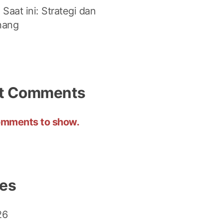
Saat ini: Strategi dan
nang
t Comments
mments to show.
ves
26