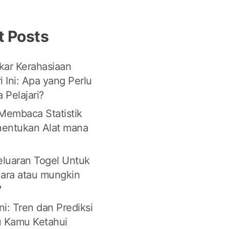
t Posts
ar Kerahasiaan
i Ini: Apa yang Perlu
 Pelajari?
 Membaca Statistik
entukan Alat mana
eluaran Togel Untuk
Juara atau mungkin
?
Ini: Tren dan Prediksi
u Kamu Ketahui