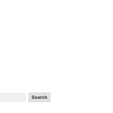
Search