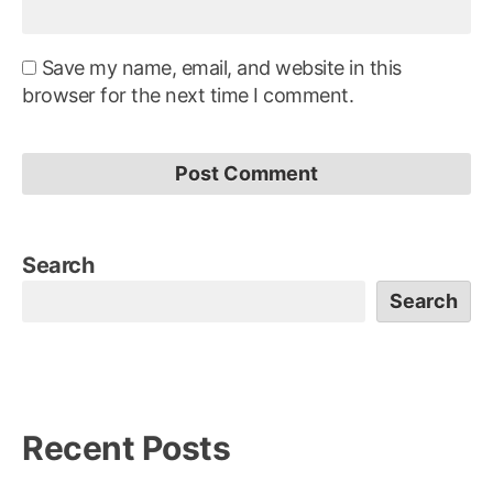
Save my name, email, and website in this
browser for the next time I comment.
Search
Search
Recent Posts