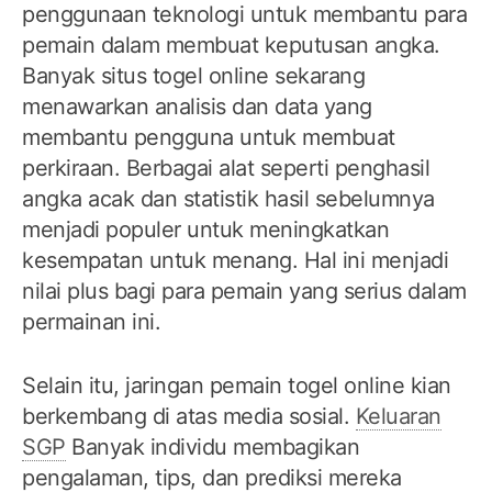
penggunaan teknologi untuk membantu para
pemain dalam membuat keputusan angka.
Banyak situs togel online sekarang
menawarkan analisis dan data yang
membantu pengguna untuk membuat
perkiraan. Berbagai alat seperti penghasil
angka acak dan statistik hasil sebelumnya
menjadi populer untuk meningkatkan
kesempatan untuk menang. Hal ini menjadi
nilai plus bagi para pemain yang serius dalam
permainan ini.
Selain itu, jaringan pemain togel online kian
berkembang di atas media sosial.
Keluaran
SGP
Banyak individu membagikan
pengalaman, tips, dan prediksi mereka