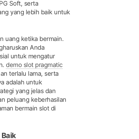
PG Soft, serta
g yang lebih baik untuk
an uang ketika bermain.
ngharuskan Anda
sial untuk mengatur
in.
demo slot pragmatic
n terlalu lama, serta
ya adalah untuk
ategi yang jelas dan
an peluang keberhasilan
aman bermain slot di
 Baik