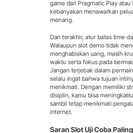
game dari Pragmatic Play atau 
kebanyakan menawarkan peluan
menang.
Dan terakhir, atur batas time d
Walaupun slot demo tidak me
menghabiskan uang, masih kru
waktu serta fokus pada berma
Jangan terjebak dalam permaina
selalu ingat bahwa tujuan intin
menikmati. Dengan memiliki str
disiplin, kamu bisa meningkatk
sambil tetap menikmati pengal
internet.
Saran Slot Uji Coba Paling