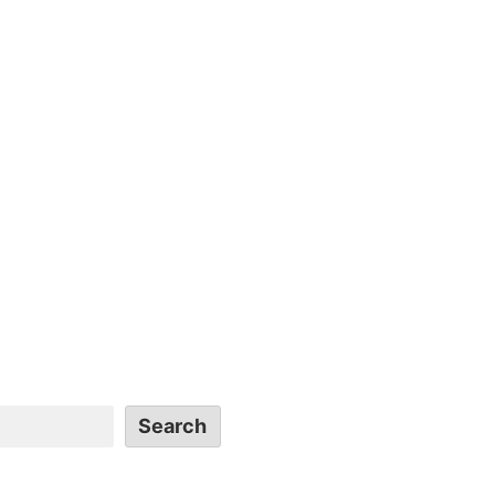
Search