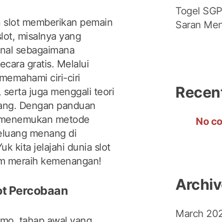
Togel SGP 
n slot memberikan pemain
Saran Me
ot, misalnya yang
enal sebagaimana
ecara gratis. Melalui
memahami ciri-ciri
Recen
 serta juga menggali teori
uang. Dengan panduan
n menemukan metode
No co
eluang menang di
uk kita jelajahi dunia slot
lam meraih kemenangan!
Archi
ot Percobaan
March 20
emo, tahap awal yang