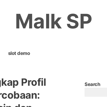
Malk SP
slot demo
ap Profil
Search
rcobaan: