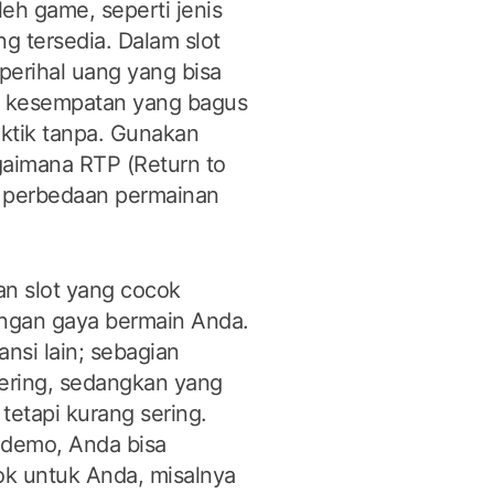
leh game, seperti jenis
ng tersedia. Dalam slot
perihal uang yang bisa
an kesempatan yang bagus
ktik tanpa. Gunakan
aimana RTP (Return to
a perbedaan permainan
an slot yang cocok
gan gaya bermain Anda.
ansi lain; sebagian
sering, sedangkan yang
tetapi kurang sering.
 demo, Anda bisa
ok untuk Anda, misalnya