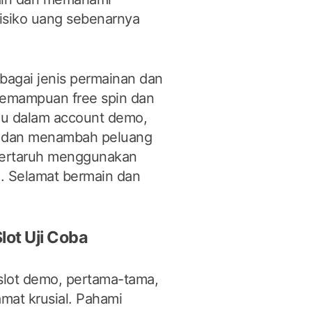
isiko uang sebenarnya
bagai jenis permainan dan
 kemampuan free spin dan
u dalam account demo,
k dan menambah peluang
bertaruh menggunakan
n. Selamat bermain dan
lot Uji Coba
slot demo, pertama-tama,
mat krusial. Pahami