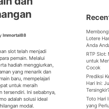
in dan
nangan
Recen
Membongk
y
Immortal88
Lotere Har
Anda Anda
nan slot telah menjadi
RTP Slot:
 para pemain. Melalui
untuk Men
rta hadiah menggiurkan,
Cocok
laman yang menarik dan
Prediksi K
ain baru, mempelajari
Hari Ini: 
epat untuk meraih
Tersingkir
tersendiri. Ini sebabnya,
Toto Hari 
o adalah solusi ideal
yang Perl
ehilangan modal.