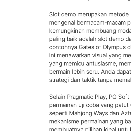
Slot demo merupakan metode y
mengenal bermacam-macam pe
kemungkinan membuang modal.
paling baik adalah slot demo da
contohnya Gates of Olympus 
ini menawarkan visual yang men
yang memicu antusiasme, me
bermain lebih seru. Anda dap
strategi dan taktik tanpa mema
Selain Pragmatic Play, PG Sof
permainan uji coba yang patut
seperti Mahjong Ways dan Az
mekanisme permainan yang bar
membuatnya pilihan ideal untu